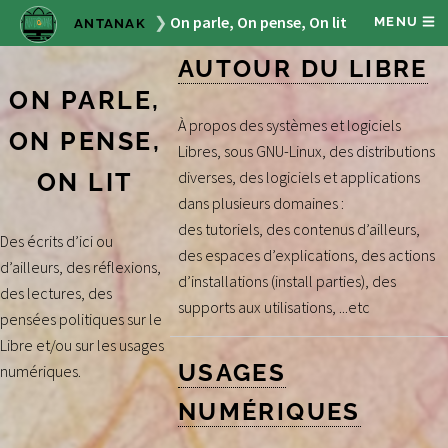
On parle, On pense, On lit
MENU
ANTANAK
AUTOUR DU LIBRE
ON PARLE,
À propos des systèmes et logiciels
ON PENSE,
Libres, sous GNU-Linux, des distributions
ON LIT
diverses, des logiciels et applications
dans plusieurs domaines :
des tutoriels, des contenus d’ailleurs,
Des écrits d’ici ou
des espaces d’explications, des actions
d’ailleurs, des réflexions,
d’installations (install parties), des
des lectures, des
supports aux utilisations, ...etc
pensées politiques sur le
Libre et/ou sur les usages
USAGES
numériques.
NUMÉRIQUES