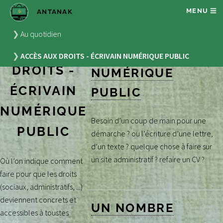
MENU
ANTANAK
PERMANENCES
Au quotidien
ACCÈS AUX
D’ÉCRIVAIN
ACCÈS AUX DROITS - ÉCRIVAIN NUMÉRIQUE PUBLIC
DROITS -
NUMÉRIQUE
ÉCRIVAIN
PUBLIC
NUMÉRIQUE
Besoin d’un coup de main pour une
PUBLIC
démarche ? ou l’écriture d’une lettre,
d’un texte ? quelque chose à faire sur
un site administratif ? refaire un CV ?
Où l’on indique comment
faire pour que les droits
(sociaux, administratifs, ...)
deviennent concrets et
UN NOMBRE
accessibles à toustes