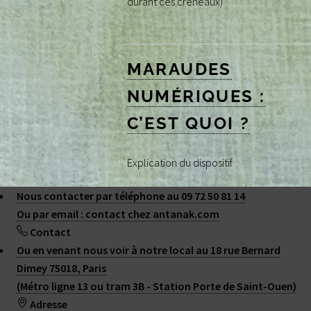
durant ces créneaux)
MARAUDES
NUMÉRIQUES :
C’EST QUOI ?
Explication du dispositif
Nous contacter par téléphone au 09 72 50 81 14
Ou par email : contact
chez
antanak.com
Contact
1
2
Ou en venant nous voir à notre local au 18 rue Bernard
Dimey 75018, Paris
(Métro ligne 13 ou tram 3B - Station Porte de Saint-Ouen)
2015 - 2026 ANTANAK
Adresse